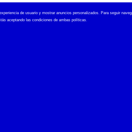
xperiencia de usuario y mostrar anuncios personalizados. Para seguir naveg
tás aceptando las condiciones de ambas políticas.
ematográfica en España.
e la primera proyección cinematográfica en España.
rismo
el 15 de mayo de 2008 en
Cine
,
Internet
,
Logos Google
 en Google acabo de ver que en la versión española,
Google.
nmemorativo de la primera proyección cinematográfica en Espa