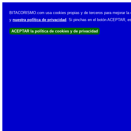
Bitacorismo
BITACORISMO.com usa cookies propias y de terceros para mejorar la e
y
nuestra política de privacidad
. Si pinchas en el botón ACEPTAR, es
Escribiendo pensamientos
Ahora estás en:
Portada
> Aniversario de la primera proyección cin
Búsqueda
Aniversario d
Escrito por
Bitaco
Buscando cosas
hay un logo co
Enlaces importantes
Últimas entradas
Entradas
RSS